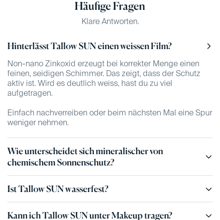
Γ
Γ
Häufige Fragen
Klare Antworten.
Hinterlässt Tallow SUN einen weissen Film?
Non-nano Zinkoxid erzeugt bei korrekter Menge einen
feinen, seidigen Schimmer. Das zeigt, dass der Schutz
aktiv ist. Wird es deutlich weiss, hast du zu viel
aufgetragen.
Einfach nachverreiben oder beim nächsten Mal eine Spur
weniger nehmen.
Wie unterscheidet sich mineralischer von
chemischem Sonnenschutz?
Chemische UV-Filter dringen in die Haut ein und lösen
Ist Tallow SUN wasserfest?
dort eine chemische Reaktion aus. Mineralischer Schutz
mit Zinkoxid bleibt auf der Hautoberfläche und reflektiert
Tallow SUN ist wasserabweisend.
die UV-Strahlen physikalisch — ohne in den Körper zu
Kann ich Tallow SUN unter Makeup tragen?
Nach dem Schwimmen oder starkem Schwitzen solltest
gelangen.