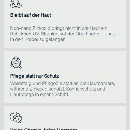
-60ml Inhalt. Sehr ergiebig-
Nachcremen
Nach 2–3 Stunden in der Sonne oder nach dem
Schwitzen erneut dünn auftragen. Auch hier gilt:
Bleibt auf der Haut
erbsengrosse Menge, dünn verteilen.
Non-nano Zinkoxid dringt nicht in die Haut ein.
Unter Makeup
Reflektiert UV-Strahlen auf der Oberfläche — ohne
Tallow SUN eignet sich als Basis unter Makeup. 2–3
in den Körper zu gelangen.
Minuten einziehen lassen, bevor du Foundation
aufträgst.
Kombination mit Tallow Balm
Abends Tallow Balm als Nachtpflege, morgens Tallow
SUN als Schutz und Tagespflege. Die beiden Produkte
Pflege statt nur Schutz
ergänzen sich — nicht gleichzeitig auftragen.
Weidetalg und Pflegeöle stärken die Hautbarriere,
während Zinkoxid schützt. Sonnenschutz und
Hinweis
Hautpflege in einem Schritt.
Tallow SUN ist hochkonzentriert und wasserlos. Der
Verbrauch ist deutlich geringer als bei herkömmlichem
Sonnenschutz. Ein Tiegel reicht bei täglicher
Anwendung im Gesicht für ca. 6–8 Wochen.